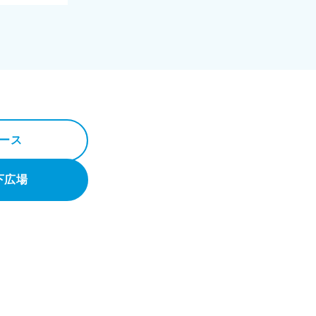
ース
下広場