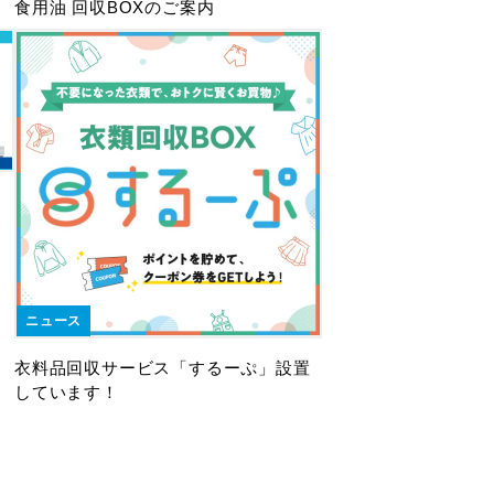
食用油 回収BOXのご案内
ニュース
衣料品回収サービス「するーぷ」設置
しています！