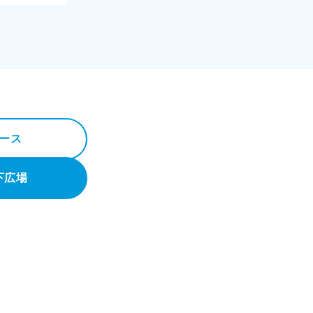
ース
下広場