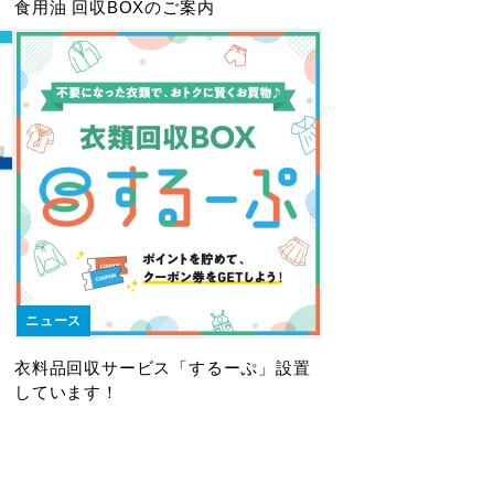
食用油 回収BOXのご案内
ニュース
衣料品回収サービス「するーぷ」設置
しています！