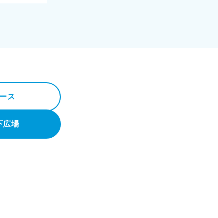
ース
下広場