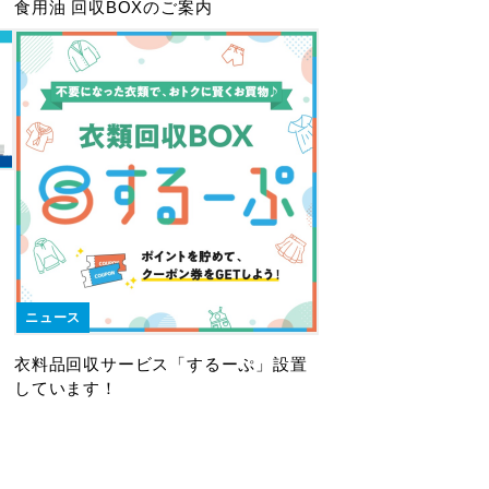
食用油 回収BOXのご案内
ニュース
衣料品回収サービス「するーぷ」設置
しています！