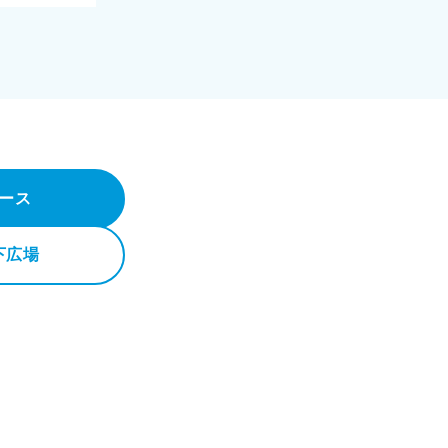
ース
下広場