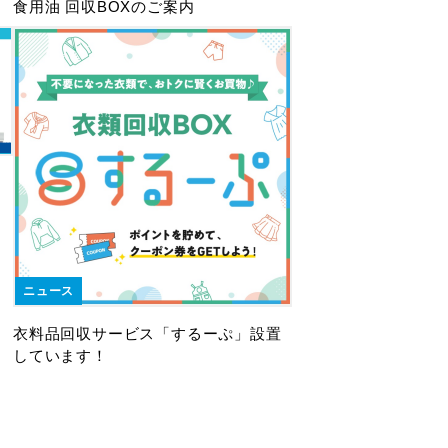
食用油 回収BOXのご案内
ニュース
衣料品回収サービス「するーぷ」設置
しています！