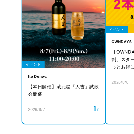
イベント
OWNDAYS
【OWND
割」スタ
イベント
っとお得
Ito Denwa
2026/8/6
【本日開催】蔵元屋「人吉」試飲
会開催
1
2026/8/7