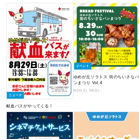
イベント
ゆめが丘ソラトス 街のちいさな
ンまつり Vol.4
8/29(土) 30(日)
ニュース
献血バスがやってくる！