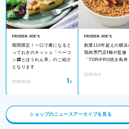
FROZEN JOE’S
FROZEN JOE’S
期間限定！一口で虜になると
創業110年超えの横
っておきのキッシュ「ベーコ
鶏肉専門店❗️梅や監修
ン🥓とほうれん草」のご紹介
「TORIFRO焼き鳥丼
となります
2025/8/3
1
2025/8/24
ショップのニュースアーカイブを見る