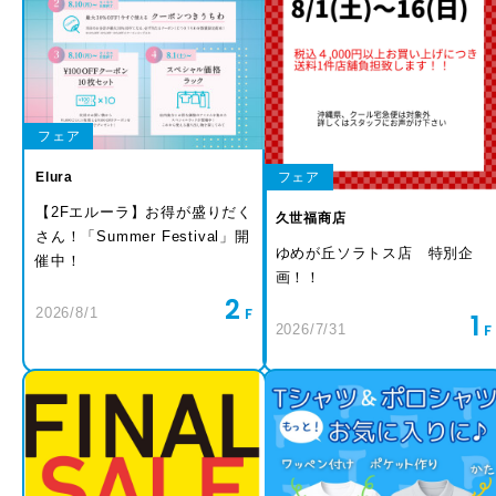
フェア
フェア
Elura
【2Fエルーラ】お得が盛りだく
久世福商店
さん！「Summer Festival」開
ゆめが丘ソラトス店 特別企
催中！
画！！
2
2026/8/1
1
2026/7/31