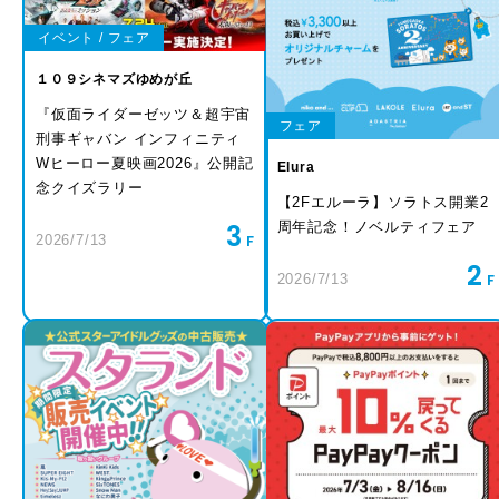
イベント / フェア
１０９シネマズゆめが丘
『仮面ライダーゼッツ＆超宇宙
フェア
刑事ギャバン インフィニティ
Wヒーロー夏映画2026』公開記
Elura
念クイズラリー
【2Fエルーラ】ソラトス開業2
周年記念！ノベルティフェア
3
2026/7/13
2
2026/7/13