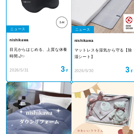
ニュース
ニュース
nishikawa
nishikawa
目元からはじめる、上質な休養
マットレスを湿気から守る【除
時間🌙✨
湿シート】
3
3
2026/5/31
2026/5/30