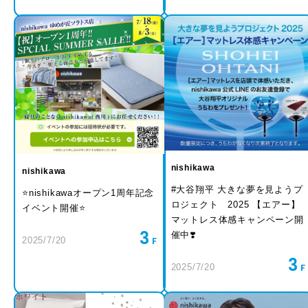
nishikawa
nishikawa
#大谷翔平 大きな夢を見ようプ
⭐️nishikawaオープン1周年記念
ロジェクト 2025 【エアー】
イベント開催⭐️
マットレス体感キャンペーン開
3
催中❣️
2025/7/20
3
2025/7/20